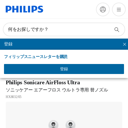
何をお探しですか？
登録
ノズル
フィリップスニュースレターを購読
トップ
製品一覧
使い方
歯間ケアについて
サポート
登録
Philips Sonicare AirFloss Ultra
ソニッケアー エアーフロス ウルトラ専用 替ノズル
HX8032/05