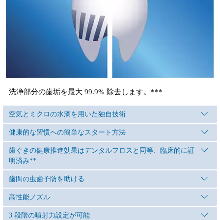
洗浄部分の歯垢を最大 99.9% 除去します。***
空気とミクロの水滴を用いた独自技術
健康的な習慣への簡単なスタート方法
歯ぐきの健康推進効果はデンタルフロスと同等、臨床的に証
明済み**
歯間の虫歯予防を助ける
高性能ノズル
3 段階の噴射力設定が可能