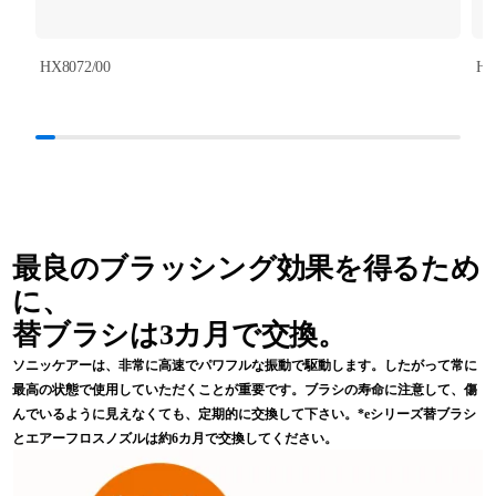
HX8072/00
HX
最良のブラッシング効果を得るため
に、
替ブラシは3カ月で交換。
ソニッケアーは、非常に高速でパワフルな振動で駆動します。したがって常に
最高の状態で使用していただくことが重要です。ブラシの寿命に注意して、傷
んでいるように見えなくても、定期的に交換して下さい。*eシリーズ替ブラシ
とエアーフロスノズルは約6カ月で交換してください。