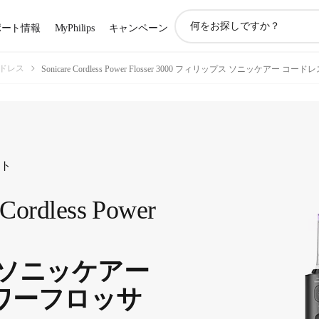
ア
ポート情報
MyPhilips
キャンペーン
イ
コ
ン
 コードレス
Sonicare Cordless Power Flosser 3000 フィリップス ソニッケアー 
サ
ポ
ー
ト
検
索
ート
 Cordless Power
 ソニッケアー
ワーフロッサ