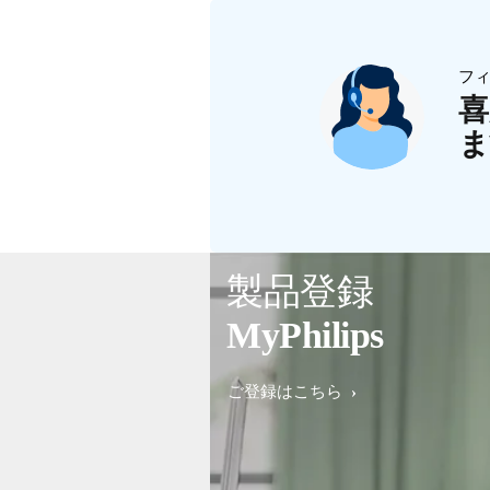
フ
喜
ま
製品登録
MyPhilips
ご登録はこちら