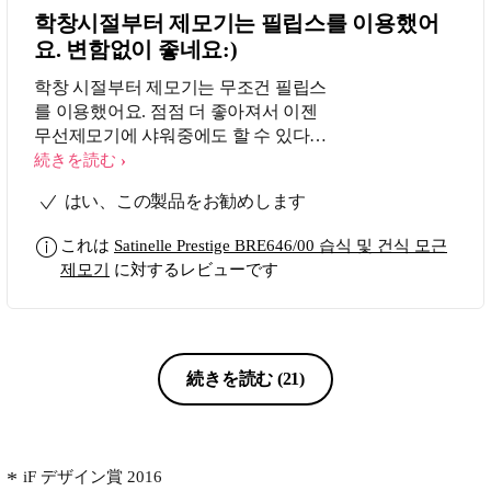
학창시절부터 제모기는 필립스를 이용했어
요. 변함없이 좋네요:)
학창 시절부터 제모기는 무조건 필립스
를 이용했어요. 점점 더 좋아져서 이젠
무선제모기에 샤워중에도 할 수 있다니
정말 놀랍고 편리합니다. 제모하는 과
続きを読む
정은 조금 따끔할 수도 있지만 깔끔하
はい、この製品をお勧めします
고 매끈하게 마무리하려면 이 정도 아
픔은 감수해야죠ㅎㅎ 요즘은 제모기 종
これは
Satinelle Prestige BRE646/00 습식 및 건식 모근
류도 방법도 참 다양하게 출시되고 있
제모기
に対するレビューです
지만, 저에게 제모기는 언제나 필립스
입니다. 영원하라 필립스 제모기! 정말
좋아요:)
続きを読む
(21)
iF デザイン賞 2016