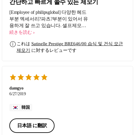
간단하고 빠르게 쓸수 있는 제모기
[Employee of philipsglobal] 다양한 헤드
부분 엑세서리?파츠?부분이 있어서 유
용하게 잘 쓰고 있습니다. 셀프제모기
로 추천합니다
続きを読む
これは
Satinelle Prestige BRE646/00 습식 및 건식 모근
제모기
に対するレビューです
damgyo
6/27/2019
韓国
日本語 に翻訳