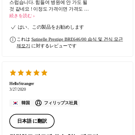
스럽습니다. 힘들여 병원에 안 가도 될
것 같네요 ! 이정도 가격이면 가격도 적
당하다고 봅니다.
続きを読む
はい、この製品をお勧めします
これは
Satinelle Prestige BRE646/00 습식 및 건식 모근
제모기
に対するレビューです
HelloStranger
3/27/2020
韓国
フィリップス社員
日本語 に翻訳