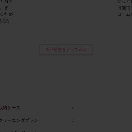
く引き
かりと
。ま
可能で
るため
コーム
脱毛が
製品特徴をすべて表示
収納ケース
○
クリーニングブラシ
○