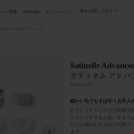
ア
ポート情報
MyPhilips
キャンペーン
イ
コ
ン
Advanced サティネル アドバンス
サ
ポ
ー
ト
検
Satinelle Advance
索
サティネル アドバ
BRE635/00
細かい毛でもすばやくお手入
セラミックディスクが高速で
りキャッチするため、今まで
らだと脚のお手入れが可能で
ます。