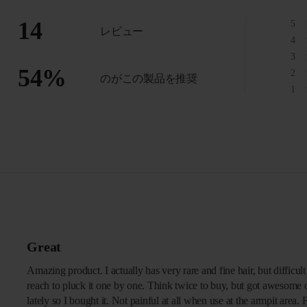
14
5
レビュー
4
3
54
%
2
のがこの製品を推奨
1
Great
Amazing product. I actually has very rare and fine hair, but difficult
reach to pluck it one by one. Think twice to buy, but got awesome 
lately so I bought it. Not painful at all when use at the armpit area. For