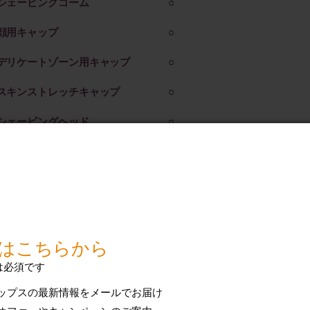
シェービングコーム
○
顔用キャップ
○
デリケートゾーン用キャップ
○
スキンストレッチキャップ
○
シェービングヘッド
○
充電
1.5 時間で満充電
バッテリーの種類
リチウムイオン充電池
急速充電
○
使用時間
最長 40 分