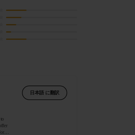
日本語 に翻訳
 to
offer