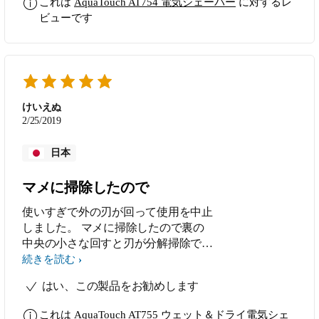
これは
AquaTouch AT754 電気シェーバー
に対するレ
ビューです
けいえぬ
2/25/2019
日本
マメに掃除したので
使いすぎで外の刃が回って使用を中止
しました。 マメに掃除したので裏の
中央の小さな回すと刃が分解掃除でき
る部品が、はずれる時も。 しかしヒ
続きを読む
ゲは剃りやすく他のメーカーの製品は
はい、この製品をお勧めします
購入する気がしません。 良い製品で
す。
これは
AquaTouch AT755 ウェット＆ドライ電気シェ