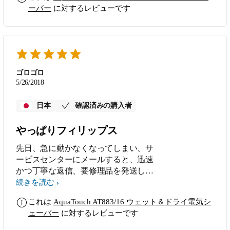
ーバー
に対するレビューです
ゴロゴロ
5/26/2018
日本
確認済みの購入者
やっぱりフィリップス
先日、急に動かなくなってしまい、サ
ービスセンターにメールすると、迅速
かつ丁寧な返信、要修理品を発送して
から修理完了して手元に戻ってくるま
続きを読む
での早さに驚いています。 やっぱり
これは
AquaTouch AT883/16 ウェット＆ドライ電気シ
フィリップス、アフターサービス最
ェーバー
に対するレビューです
高、買って良かったです。