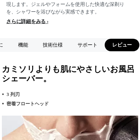
現します。ジェルやフォームを使用した快適な深剃り
を、シャワーを浴びながら実感できます。
さらに詳細をみる
に
機能
技術仕様
サポート
レビュー
カミソリよりも肌にやさしいお風呂
シェーバー。
3 列刃
密着フロートヘッド