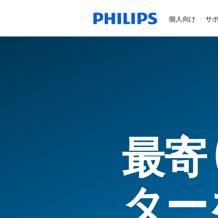
個人向け
サ
最寄
ター