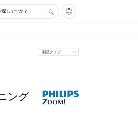
表
示
順
序
ニング