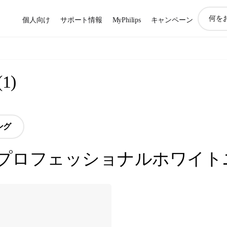
ア
個人向け
サポート情報
MyPhilips
キャンペーン
イ
コ
ン
サ
ポ
(
1
)
ー
ト
検
索
ング
プロフェッショナルホワイト