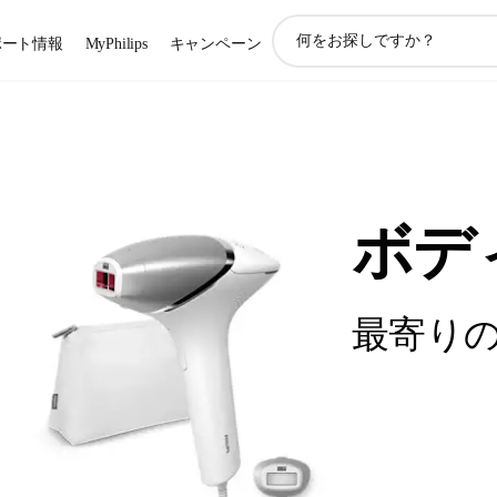
ア
ポート情報
MyPhilips
キャンペーン
イ
コ
ン
サ
ポ
ー
ト
検
ボデ
索
最寄り