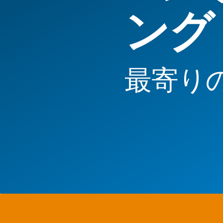
ング
最寄り