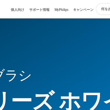
ア
個人向け
サポート情報
MyPhilips
キャンペーン
イ
コ
ン
サ
ポ
ー
ト
検
索
ブラシ
シリーズ ホ