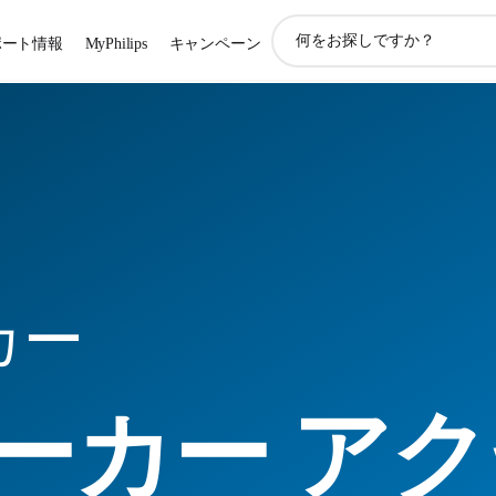
ア
ポート情報
MyPhilips
キャンペーン
イ
コ
ン
サ
ポ
ー
ト
検
索
カー
ーカー ア