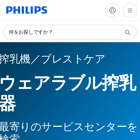
何をお探しですか？
搾乳機／ブレストケア
ウェアラブル搾乳
器
最寄りのサービスセンターを
検索