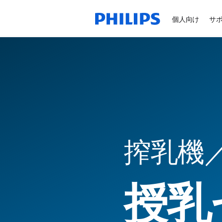
個人向け
サ
搾乳機
授乳