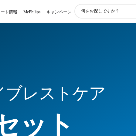
ア
ポート情報
MyPhilips
キャンペーン
イ
コ
ン
サ
ポ
ー
ト
検
索
／ブレストケア
セット