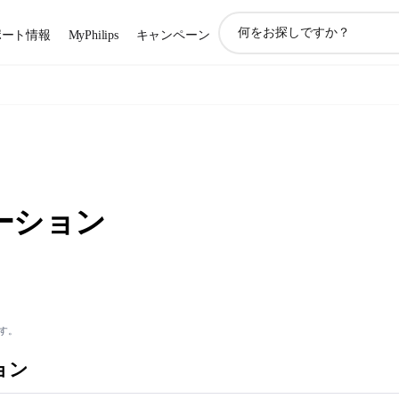
ア
ポート情報
MyPhilips
キャンペーン
イ
コ
ン
サ
ポ
ー
ト
検
索
ーション
す。
ョン