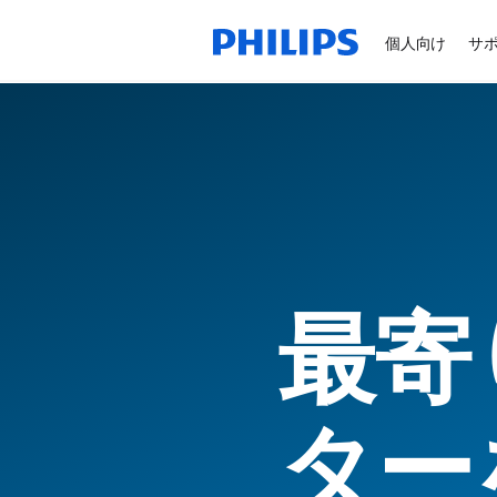
個人向け
サ
最寄
ター