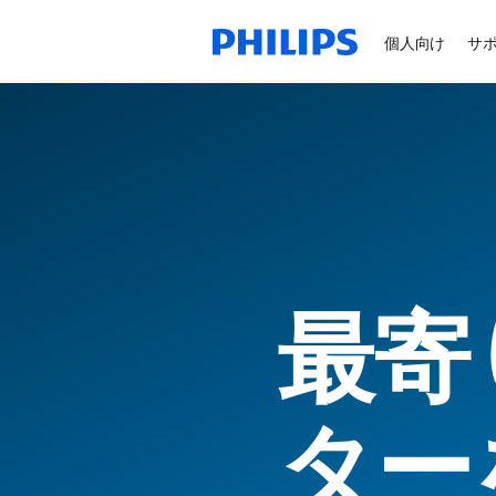
個人向け
サ
最寄
ター