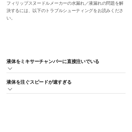
フィリップスヌードルメーカーの水漏れ／液漏れの問題を解
決するには、以下のトラブルシューティングをお読みくださ
い。
液体をミキサーチャンバーに直接注いでいる
ヌードルメーカーで生地をこねている間は、水／液体をフタ
液体を注ぐスピードが速すぎる
の穴からゆっくりと注いでください。
重要：液体をミキサーチャンバーに直接注がないでくださ
ヌードルメーカーで生地をこねている間に、水をフタの開口
い。ヌードルメーカーが作動する前に液体を注がないでくだ
部全体に沿わせてゆっくり均等に注ぎます。
さい。
問題が解決しない場合は、フィリップスにご連絡ください。
取扱説明書の手順に従ってください：
1.ミキサーチャンバーに粉を入れます。