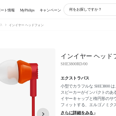
ア
ポート情報
MyPhilips
キャンペーン
イ
コ
ン
ス
インイヤー ヘッドフォン
サ
ポ
ー
ト
検
インイヤー ヘッド
索
SHE3800RD/00
エクストラバス
小型でカラフルな SHE380
スピーカーがインパクトのあ
イヤーキャップと楕円形のサ
フィットする、エルゴノミク
さらに詳細をみる