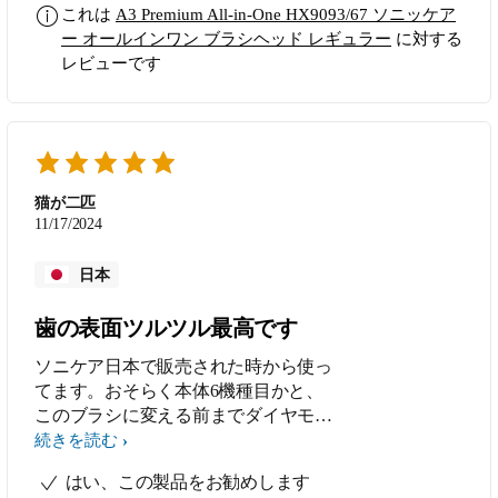
ようになってから歯茎周りもケアでき
これは
A3 Premium All-in-One HX9093/67 ソニッケア
るようになり助かっています。 今ま
ー オールインワン ブラシヘッド レギュラー
に対する
でコンパクトサイズを使用していたの
レビューです
でやや大きいかなと思っていました
が、使っているうちに慣れてきまし
た。
猫が二匹
11/17/2024
日本
歯の表面ツルツル最高です
ソニケア日本で販売された時から使っ
てます。おそらく本体6機種目かと、
このブラシに変える前までダイヤモン
ドクリ－ンを使ってて、最初の頃は歯
続きを読む
がツルツルでしたが、歳を重ねる毎に
はい、この製品をお勧めします
ツルツル感が無くなり諦めていた時、