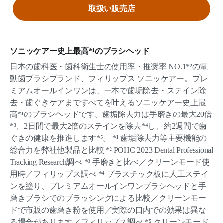
取扱い販売店
ソニッケアー史上最高*¹のブラシヘッド
日本の歯科医・歯科衛生士の使用率・推奨率 NO.1*²の電
動歯ブラシブランド、フィリップス ソニッケアー。プレ
ミアムオールインワンは、一本で歯垢除去・ステイン除
去・歯ぐきケアまですべてを叶えるソニッケアー史上最
高*¹のブラシヘッドです。歯垢除去力は手磨きの最大20倍
*³、2日間で最大2倍のステインを除去*⁴し、約2週間で歯
ぐきの健康を推進します*⁵。 *¹ 歯垢除去力等主要機能の
総合力を弊社他製品と比較 *² POHC 2023 Dental Professional
Tracking Research調べ *³ 手磨きと比べ／クリーンモード使
用時／フィリップス調べ *⁴ プラスチック板に人工ステイ
ンを塗り、プレミアムオールインワンブラシヘッドと手
磨きブラシでのブラッシングによる比較／クリーンモー
ドで市販の歯磨き粉を使用／実際の口内での効果は異な
る場合があります／フィリップス調べ *⁵ クリーンモード