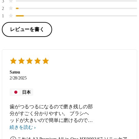
3
2
1
レビューを書く
Satou
2/28/2025
日本
歯がつるつるになるので磨き残しの部
分がすごく分かりやすい。 ブラシヘ
ッドが大きいので簡単に磨けるので
楽。
続きを読む