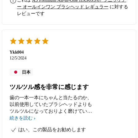
これは
A3 Premium All-in-One HX9093/67 ソニッケア
ー オールインワン ブラシヘッド レギュラー
に対する
レビューです
Ykk004
12/5/2024
日本
ツルツル感を非常に感じます
歯の一本一本にちゃんと当たるのか、
以前使用していたブラシヘッドよりも
ツルツルになっておりよく磨けている
のを実感します。 また、歯茎が腫れ
続きを読む
がちなためよく歯医者で指摘をもらっ
はい、この製品をお勧めします
てましたが、このブラシヘッドを使う