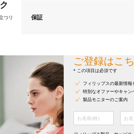
ク
保証
立つリ
ご登録はこ
* この項目は必須です
フィリップスの最新情報
特別なオファーやキャン
製品モニターのご案内
お名前(姓)
お名