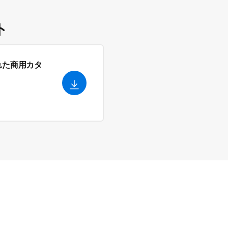
ト
れた商用カタ