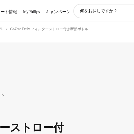
ア
ポート情報
MyPhilips
キャンペーン
イ
コ
ン
ル
GoZero Daily フィルターストロー付き断熱ボトル
サ
ポ
ー
ト
検
索
ート
ルターストロー付