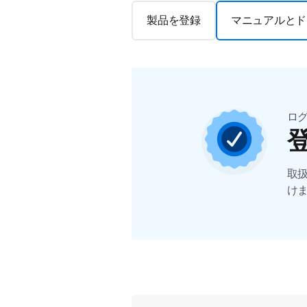
製品を登録
マニュアルとド
ロ
取
け