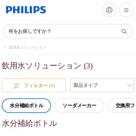
何をお探しですか？
飲用水ソリューション
飲用水ソリューション
(
3
)
フィルター
(1)
水分補給ボトル
ソーダメーカー
交換用フ
水分補給ボトル