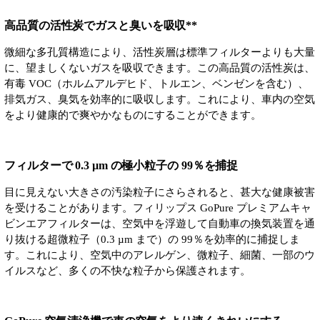
高品質の活性炭でガスと臭いを吸収**
微細な多孔質構造により、活性炭層は標準フィルターよりも大量
に、望ましくないガスを吸収できます。この高品質の活性炭は、
有毒 VOC（ホルムアルデヒド、トルエン、ベンゼンを含む）、
排気ガス、臭気を効率的に吸収します。これにより、車内の空気
をより健康的で爽やかなものにすることができます。
フィルターで 0.3 µm の極小粒子の 99％を捕捉
目に見えない大きさの汚染粒子にさらされると、甚大な健康被害
を受けることがあります。フィリップス GoPure プレミアムキャ
ビンエアフィルターは、空気中を浮遊して自動車の換気装置を通
り抜ける超微粒子（0.3 µm まで）の 99％を効率的に捕捉しま
す。これにより、空気中のアレルゲン、微粒子、細菌、一部のウ
イルスなど、多くの不快な粒子から保護されます。