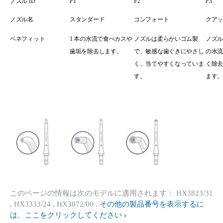
ノズル
ID
F1
F2
F3
ノズル名
スタンダード
コンフォート
クア
ベネフィット
1 本の
水流で食べカスや
ノズルは柔らかいゴム製
ノズ
歯垢を除去します。
で、敏感な歯ぐきにやさし
の水
く、当てやすくなっていま
く除
す。
ます
このページの情報は次のモデルに適用されます：
HX3823/31
, HX3333/24
, HX3072/00
.
その他の製品番号を表示するに
は、ここをクリックしてください