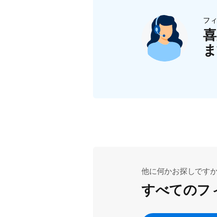
フ
喜
ま
他に何かお探しです
すべてのフ