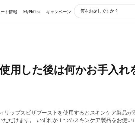
ア
ポート情報
MyPhilips
キャンペーン
イ
コ
ン
サ
ポ
ー
ト
検
使用した後は何かお手入れ
索
フィリップスビザブーストを使用するとスキンケア製品が
ただけます。 いずれか 1 つのスキンケア製品をお使