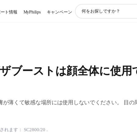
ア
ポート情報
MyPhilips
キャンペーン
イ
コ
ン
サ
ポ
ー
ト
検
ザブーストは顔全体に使用
索
膚が薄くて敏感な場所には使用しないでください。 目の
用されます：
SC2800/20
.