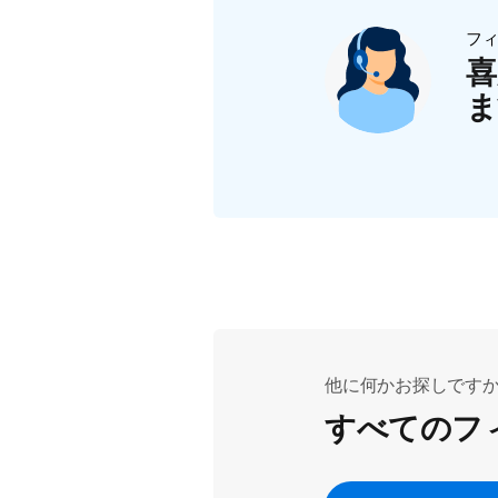
フ
喜
ま
他に何かお探しです
すべてのフ