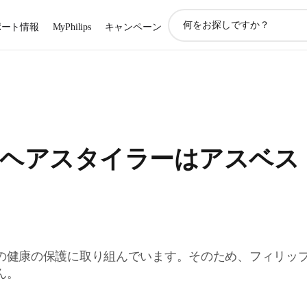
ア
ポート情報
MyPhilips
キャンペーン
イ
コ
ン
サ
ポ
ー
ト
検
ヘアスタイラーはアスベス
索
の健康の保護に取り組んでいます。そのため、フィリッ
ん。