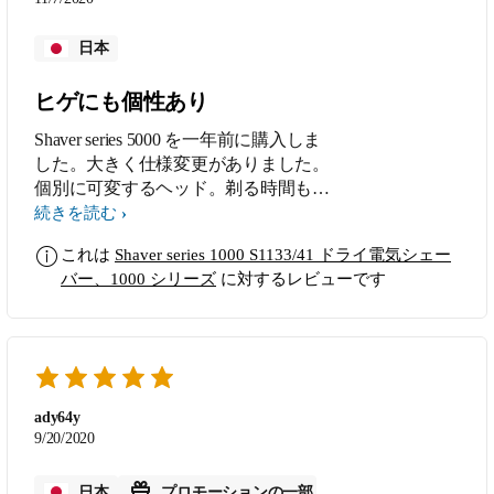
日本
ヒゲにも個性あり
Shaver series 5000 を一年前に購入しま
した。大きく仕様変更がありました。
個別に可変するヘッド。剃る時間も短
縮で剃りやすくなった。 しかし、私
続きを読む
のヒゲは巻き込まれる事が多く、結
これは
Shaver series 1000 S1133/41 ドライ電気シェー
局、従来の仕様であるこの製品を買い
バー、1000 シリーズ
に対するレビューです
直しました。 ヒゲを巻き込む事無く
確実に剃れます。従来からの仕様の製
品は残してほしいです。 また、充電
コードをつないだまま使用可能。 も
う、パフォーマンスもだけど利便性を
重視してUSBでの電源供給も出来るよ
ady64y
うにしてほしい。旅行に便利なので。
9/20/2020
日本
プロモーションの一部