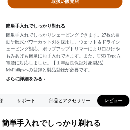
取扱い販売店
簡単手入れでしっかり剃れる
簡単手入れでしっかりシェービングできます。27枚の自
動研磨式パワーカット刃を採用し、ウェット＆ドライシ
ェービング対応、ポップアップトリマーにより口ひげや
もみあげも簡単にお手入れできます。また、USB Type A
電源に対応しました。【１年延長保証対象製品】
MyPhilipsへの登録と製品登録が必要です。
さらに詳細をみる
様
サポート
部品とアクセサリー
レビュー
簡単手入れでしっかり剃れる