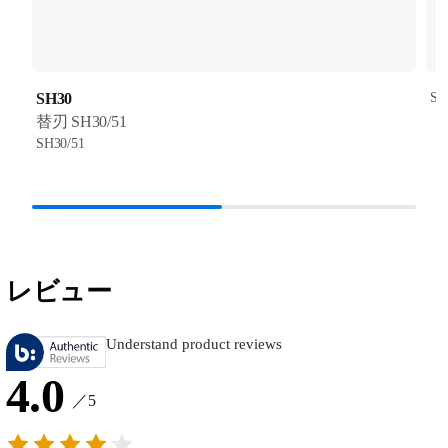
SH30
SH
替刃 SH30/51
SH30/51
レビュー
Understand product reviews
4.0
／5