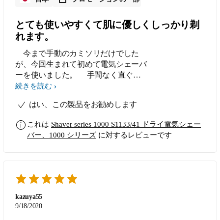
とても使いやすくて肌に優しくしっかり剃
れます。
今まで手動のカミソリだけでした
が、今回生まれて初めて電気シェーバ
ーを使いました。 手間なく直ぐに
肌に当てるとフィットし、痛くなく優
続きを読む
しい感じでした。 使用し、短時間で
はい、この製品をお勧めします
細かい髭まで取れてサッパリしまし
た。 正直自分が思っていた以上の効
これは
Shaver series 1000 S1133/41 ドライ電気シェー
果があり驚いています。
バー、1000 シリーズ
に対するレビューです
kazuya55
9/18/2020