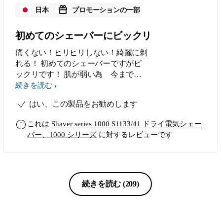
日本
プロモーションの一部
初めてのシェーバーにビックリ
痛くない！ヒリヒリしない！綺麗に剃
れる！ 初めてのシェーバーですがビ
ックリです！ 肌が弱い為 今まで毛
抜きを使用してましたが、やっと毛抜
続きを読む
きから脱出出来ました シェーバーす
はい、この製品をお勧めします
るのが楽しい↑ 製品紹介通りの性能で
したし、クリーニングも簡単で満足で
これは
Shaver series 1000 S1133/41 ドライ電気シェー
す！
バー、1000 シリーズ
に対するレビューです
続きを読む
(209)