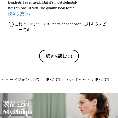
headsets I ever used. But it’s most definitely
not this one. If you like quality look for the
“ActionFit SHQ3205/10” or one of his
続きを読む
successors. After having such a good
これは
SHQ3300OR Sports headphones
に対するレビ
experience with Philips I decided to buy the
ューです
SHQ3300OR_00 – I knew they were
cheap, but it actually surprised me how
nasty they were. First: No base and kind of
a tinny sound. Second: low quality. And I
mean, low – after three Months in Broome
続きを読む
(1)
you could hear that sweat and humidity
attract them. The sound got worse. After
four to six months, they literally fell apart. I
like Philips, and you guys do have great
ヘッドフォン：IPX4、IPX7 対応、ヘッドセット：IPX2 対応
products – but with this pair … I’m very
disappointed. I hope that was just a bad luck
and not your general standard.
製品登録
MyPhilips