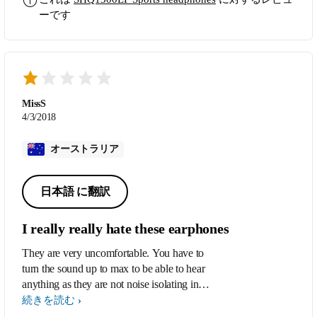
ーです
MissS
4/3/2018
オーストラリア
日本語 に翻訳
I really really hate these earphones
They are very uncomfortable. You have to
turn the sound up to max to be able to hear
anything as they are not noise isolating in
any regard (which I thought was pretty
続きを読む
standard now). The sound is bad quality.