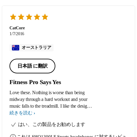
CatCore
1/7/2016
オーストラリア
日本語 に翻訳
Fitness Pro Says Yes
Love these. Nothing is worse than being
midway through a hard workout and your
music falls to the treadmill. I like the design,
the lightness and the reliability.
続きを読む
Recommended!
はい、この製品をお勧めします
これは
SHQ1300LF Sports headphones
に対するレビュ