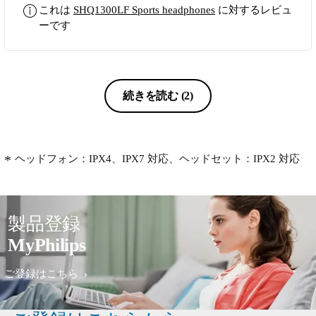
これは
SHQ1300LF Sports headphones
に対するレビュ
They don't have standard features other
ーです
earphones have such as a stop/play/mike
function or anti=tangle cords. They are
incredibly expensive for how bad they are.
There have literally no redeeming features.
Really regret buying them.
続きを読む
(2)
ヘッドフォン：IPX4、IPX7 対応、ヘッドセット：IPX2 対応
製品登録
MyPhilips
ご登録はこちら