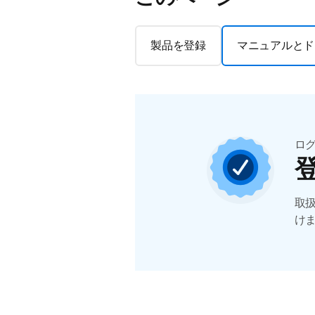
製品を登録
マニュアルとド
ロ
取
け