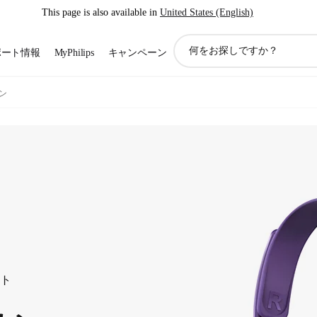
This page is also available in
United States (English)
ア
ポート情報
MyPhilips
キャンペーン
イ
コ
ン
ン
サ
ポ
ー
ト
検
索
ート