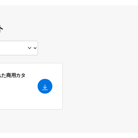
ト
れた商用カタ