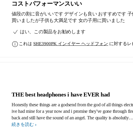
コストパフォーマンスいい
値段の割に音がいいです デザインも良い おすすめです 子
買いましたが子供も大満足です 女の子用に買いました
はい、この製品をお勧めします
これは
SHE3900PK インイヤー ヘッドフォン
に対するレ
THE best headphones i have EVER had
Honestly these things are a godsend from the god of all things elect
ive had mine for a year now and i promise they've gone through fir
back and still have the sound of an angel. The quality is absolutly
amazing and i cant honestly reccommend a better set! IF these ever stop
続きを読む
working im set on buying the exact same!!!!