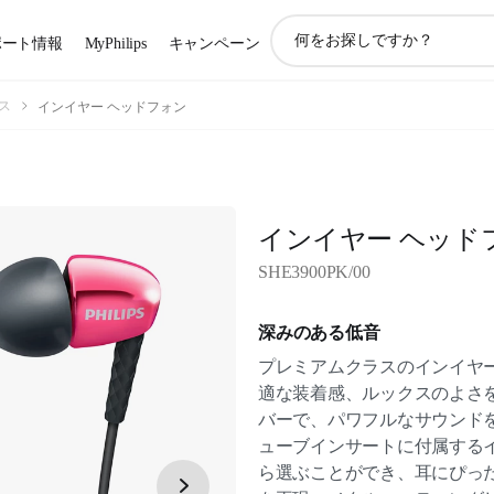
ア
ポート情報
MyPhilips
キャンペーン
イ
コ
ン
ス
インイヤー ヘッドフォン
サ
ポ
ー
ト
検
インイヤー ヘッド
索
SHE3900PK/00
深みのある低音
プレミアムクラスのインイヤ
適な装着感、ルックスのよさ
バーで、パワフルなサウンド
ューブインサートに付属するイ
ら選ぶことができ、耳にぴっ