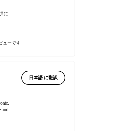
供に
ビューです
日本語 に翻訳
ronic,
e and