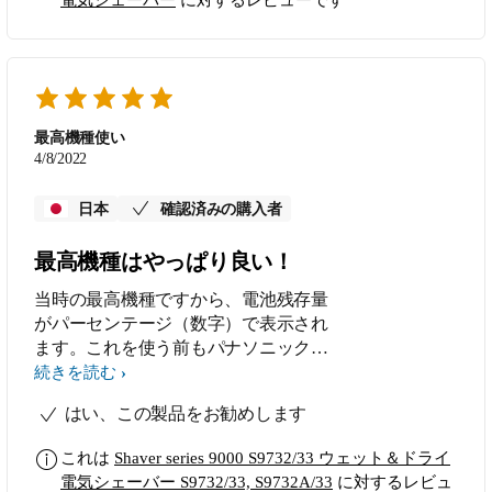
電気シェーバー
に対するレビューです
固定する突起があるので、本体から外
して戻すときは突起をきちんと確認す
る。洗うだけなら外さない方が無難。
３．ドライでもシェービングユニット
は途中で洗った方が良い（オイリー肌
は特に） ４．シェービングユニット
最高機種使い
を洗うときは分解せず、洗浄器のよう
4/8/2022
に本体を逆さにして ぬるま湯に浸し
て空回しさせた方が確実でパーツにも
日本
確認済みの購入者
余計な負荷がかからない。 ５．どの
みち洗うことにはなるのでドライに拘
最高機種はやっぱり良い！
らずウェットで使った方が良い。
当時の最高機種ですから、電池残存量
６．洗浄器にセットする時は上記の洗
がパーセンテージ（数字）で表示され
浄をした上で水気をしっかり切ってお
ます。これを使う前もパナソニックで
かないと洗浄器の故障の原因になる。
残存量がパーセンテージ（数字）で表
説明書にあることばかりなのだが一
続きを読む
示され、最高機種でした。電池の残存
通り読んだつもりでも、うっかり読み
はい、この製品をお勧めします
量はパーセンテージ（数字）に限る！
飛ばして感覚で扱ってしまうとダメに
なってしまいやすいと思う。熟読した
これは
Shaver series 9000 S9732/33 ウェット＆ドライ
方が良い。
電気シェーバー S9732/33, S9732A/33
に対するレビュ