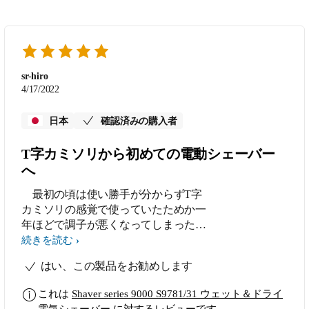
sr-hiro
4/17/2022
日本
確認済みの購入者
T字カミソリから初めての電動シェーバー
へ
最初の頃は使い勝手が分からずT字
カミソリの感覚で使っていたためか一
年ほどで調子が悪くなってしまった
が、保証期間内ということで無料で新
続きを読む
品に交換して頂いた。以下T字カミソ
はい、この製品をお勧めします
リとの違いや注意点。 １．剃るとい
うより削る感じでクルクル回す。
これは
Shaver series 9000 S9781/31 ウェット＆ドライ
２．シェービングユニットには向きを