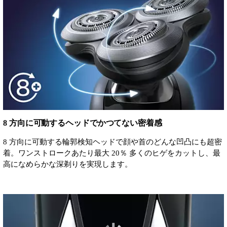
8 方向に可動するヘッドでかつてない密着感
8 方向に可動する輪郭検知ヘッドで顔や首のどんな凹凸にも超密
着。ワンストロークあたり最大 20％ 多くのヒゲをカットし、最
高になめらかな深剃りを実現します。