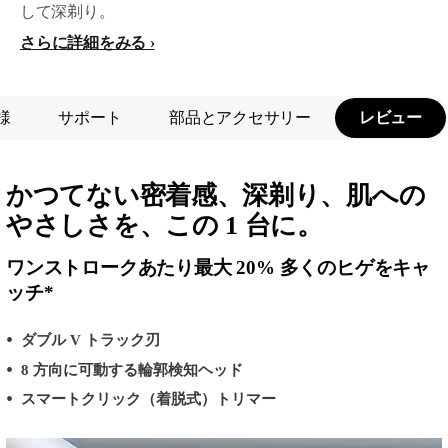
して深剃り。
さらに詳細をみる
様
サポート
部品とアクセサリー
レビュー
かつてない密着感、深剃り、肌への
やさしさを、この 1 台に。
ワンストロークあたり最大 20% 多くのヒゲをキャ
ッチ*
ダブル V トラック刃
8 方向に可動する輪郭検知ヘッド
スマートクリック（着脱式）トリマー