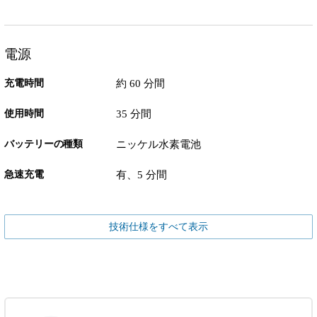
電源
充電時間
約 60 分間
使用時間
35 分間
バッテリーの種類
ニッケル水素電池
急速充電
有、5 分間
技術仕様をすべて表示