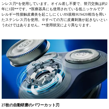
ンレス刃*を使用しています。オイル差し不要で、替刃交換は約2
年に1回**です。*医療器具にも使用されている低ニッケルでア
レルギー性接触皮膚炎を起こしにくいJIS規格SUS420相当を用い
たステンレス刃を使用。※すべての方に皮膚刺激が起きないとい
うわけではありません。**使用状況により異なります。
27枚の自動研磨のパワーカット刃