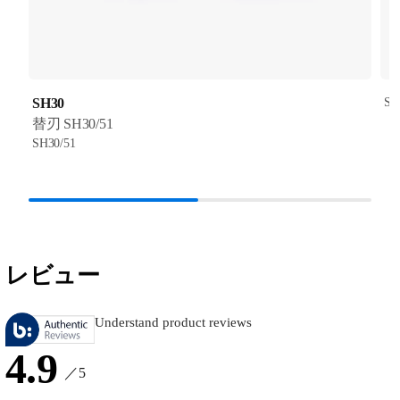
SH30
SH
替刃 SH30/51
SH30/51
レビュー
Understand product reviews
4.9
／5