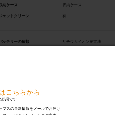
収納ケース
収納ケース
ジェットクリーン
有
バッテリーの種類
リチウムイオン充電池
使用時間
約50 分
待機電力
0.15 W
対応電圧
100～240 V
最大消費電力
5.4 W
技術仕様をすべて表示