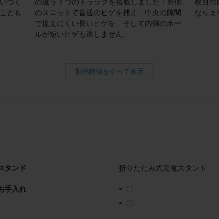
いつく
の違う 3 つのトラックを搭載しました：外側
枚目の
ことも
のスロットで普通のヒゲを捕え、中央の隙間
なりま
で捉えにくい長いヒゲを、そして内側のホー
ルが短いヒゲも逃しません。
製品特徴をすべて表示
スタンド
折りたたみ式充電スタンド
お手入れ
〇
〇