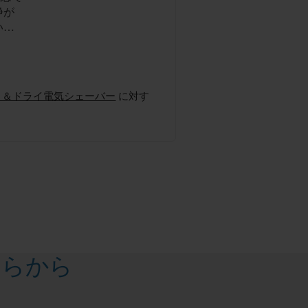
いる
とは思
/21 ウェット＆ドライ電気シェーバー
に対す
ちらから