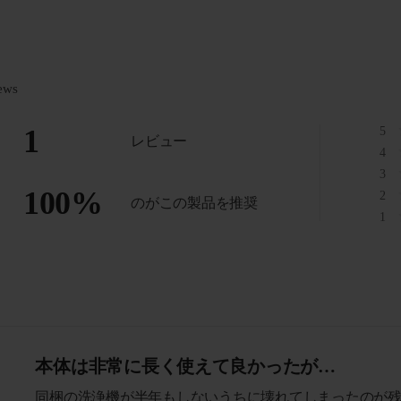
ews
1
5
レビュー
4
3
100
%
2
のがこの製品を推奨
1
本体は非常に長く使えて良かったが…
同梱の洗浄機が半年もしないうちに壊れてしまったのが