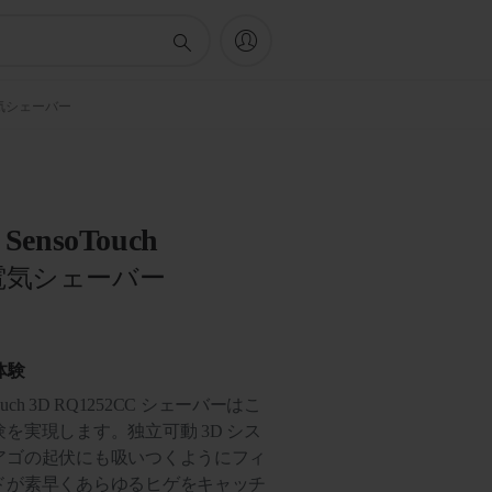
ライ電気シェーバー
0 SensoTouch
電気シェーバー
体験
ch 3D RQ1252CC シェーバーはこ
を実現します。独立可動 3D シス
アゴの起伏にも吸いつくようにフィ
ドが素早くあらゆるヒゲをキャッチ