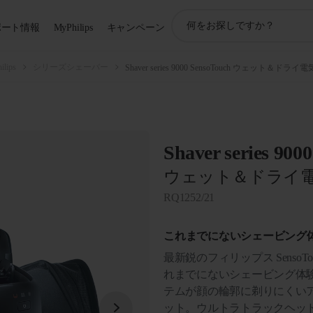
ア
ポート情報
MyPhilips
キャンペーン
イ
コ
ン
ips
シリーズシェーバー
Shaver series 9000 SensoTouch ウェット＆ド
サ
ポ
ー
ト
検
Shaver series 900
索
ウェット＆ドライ
RQ1252/21
これまでにないシェービング
最新鋭のフィリップス SensoTou
れまでにないシェービング体験
テムが顔の輪郭に剃りにくい
ット。ウルトラトラックヘッ