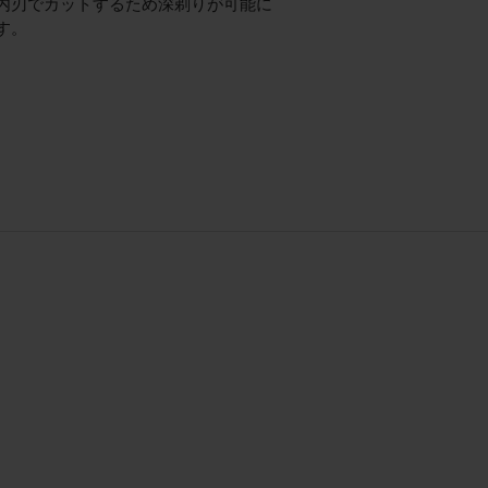
内刃でカットするため深剃りが可能に
す。