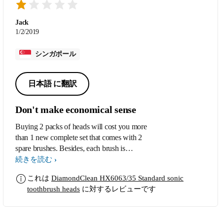
Jack
1/2/2019
シンガポール
日本語 に翻訳
Don't make economical sense
Buying 2 packs of heads will cost you more
than 1 new complete set that comes with 2
spare brushes. Besides, each brush is
technically designed to last only for a few
続きを読む
brushing session for obvious commercial
これは
DiamondClean HX6063/35 Standard sonic
reason.
toothbrush heads
に対するレビューです