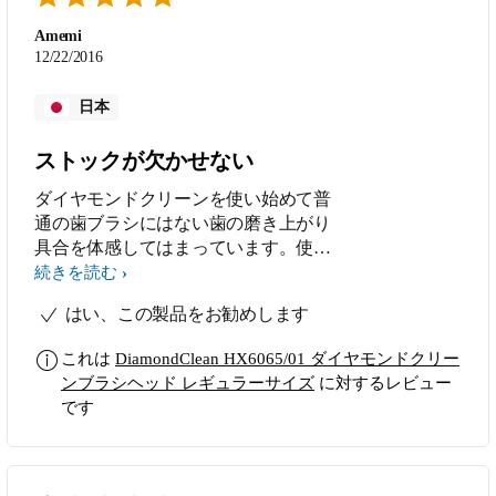
Amemi
12/22/2016
日本
ストックが欠かせない
ダイヤモンドクリーンを使い始めて普
通の歯ブラシにはない歯の磨き上がり
具合を体感してはまっています。使い
続けると歯の黄ばみがとれて白くなり
続きを読む
磨きあがりもツルツル。普通の歯ブラ
はい、この製品をお勧めします
シを使用していた時に感じてた歯のざ
らつきや磨き残した感じがないのでや
これは
DiamondClean HX6065/01 ダイヤモンドクリー
っぱり音波の力はすごいんだなっと実
ンブラシヘッド レギュラーサイズ
に対するレビュー
感。そのため変えブラシも欠かせませ
です
ん。ブラシヘッドを交換するだけでい
つでも新品同様の使い心地になるのも
便利です。これからも愛用していきま
す。