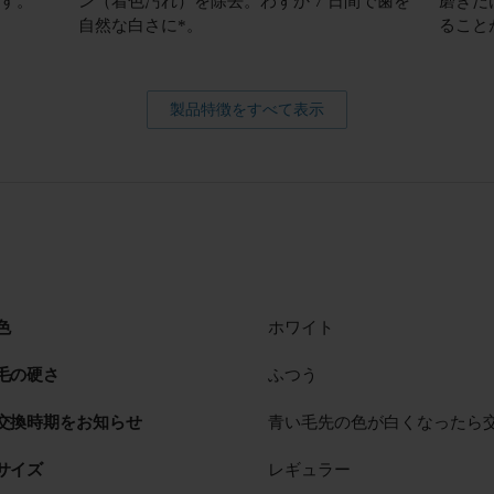
ます。
ン（着色汚れ）を除去。わずか 7 日間で歯を
磨きだ
自然な白さに*。
ること
製品特徴をすべて表示
色
ホワイト
毛の硬さ
ふつう
交換時期をお知らせ
青い毛先の色が白くなったら
サイズ
レギュラー