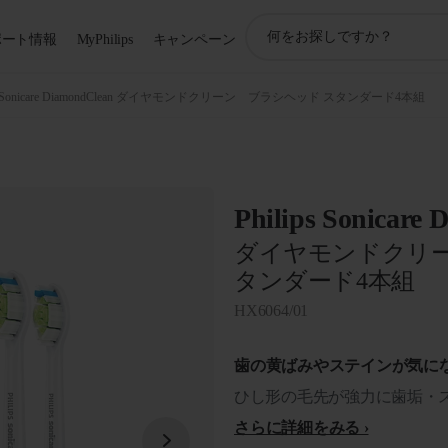
ア
ポート情報
MyPhilips
キャンペーン
イ
コ
ン
Sonicare DiamondClean ダイヤモンドクリーン ブラシヘッド スタンダード4本組
サ
ポ
ー
ト
検
Philips Sonicare
索
ダイヤモンドクリー
タンダード4本組
HX6064/01
歯の黄ばみやステインが気に
ひし形の毛先が強力に歯垢・
さらに詳細をみる