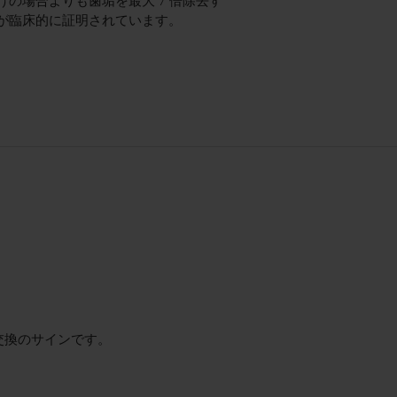
けの場合よりも歯垢を最大 7 倍除去す
が臨床的に証明されています。
交換のサインです。