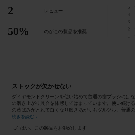
2
5
レビュー
4
3
50
%
2
のがこの製品を推奨
1
ストックが欠かせない
ダイヤモンドクリーンを使い始めて普通の歯ブラシには
の磨き上がり具合を体感してはまっています。使い続け
の黄ばみがとれて白くなり磨きあがりもツルツル。普通
ラシを使用していた時に感じてた歯のざらつきや磨き残
続きを読む
じがないのでやっぱり音波の力はすごいんだなっと実感
はい、この製品をお勧めします
ため変えブラシも欠かせません。ブラシヘッドを交換す