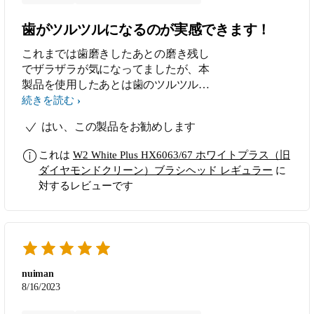
歯がツルツルになるのが実感できます！
これまでは歯磨きしたあとの磨き残し
でザラザラが気になってましたが、本
製品を使用したあとは歯のツルツルが
してるなと感じます。
続きを読む
はい、この製品をお勧めします
これは
W2 White Plus HX6063/67 ホワイトプラス（旧
ダイヤモンドクリーン）ブラシヘッド レギュラー
に
対するレビューです
nuiman
8/16/2023