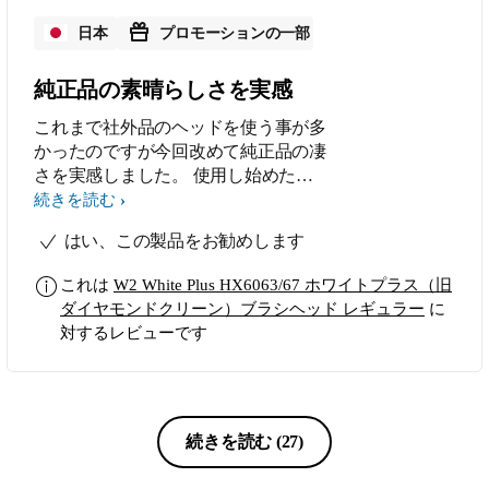
日本
プロモーションの一部
純正品の素晴らしさを実感
これまで社外品のヘッドを使う事が多
かったのですが今回改めて純正品の凄
さを実感しました。 使用し始めたそ
の日に明らかに使用後感に違いを感
続きを読む
じ、1週間使ってハッキリと歯の白さ
はい、この製品をお勧めします
の違いが出ました。 歯の面や裏、歯
間、歯茎との間などどの位置をとって
これは
W2 White Plus HX6063/67 ホワイトプラス（旧
も本製品のクオリティの高さを感じさ
ダイヤモンドクリーン）ブラシヘッド レギュラー
に
せる使用感でした。 これまで大きめ
対するレビューです
のヘッドのものを使用することが多か
ったのですがこちらはヘッドが小さい
分歯に丁寧に当てる意識にもなる為、
よりあっていると感じました。 今後
は社外品では無くこちらを購入の第一
続きを読む
(27)
候補にしようと考えています！！