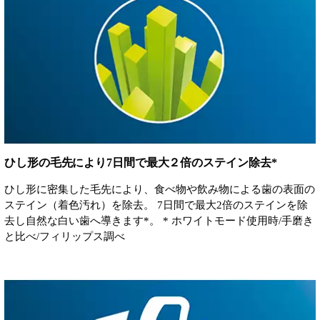
ひし形の毛先により7日間で最大２倍のステイン除去*
ひし形に密集した毛先により、食べ物や飲み物による歯の表面の
ステイン（着色汚れ）を除去。 7日間で最大2倍のステインを除
去し自然な白い歯へ導きます*。 * ホワイトモード使用時/手磨き
と比べ/フィリップス調べ