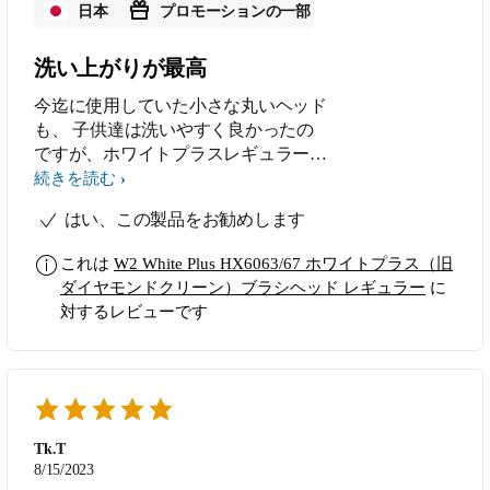
日本
プロモーションの一部
洗い上がりが最高
今迄に使用していた小さな丸いヘッド
も、 子供達は洗いやすく良かったの
ですが、ホワイトプラスレギュラー
は、更にしっかりと洗えている様で、
続きを読む
洗い上がりの歯がツルツルになり凄く
はい、この製品をお勧めします
スッキリします。大人も子供も使用し
やすい形なのでオススメします。
これは
W2 White Plus HX6063/67 ホワイトプラス（旧
ダイヤモンドクリーン）ブラシヘッド レギュラー
に
対するレビューです
Tk.T
8/15/2023