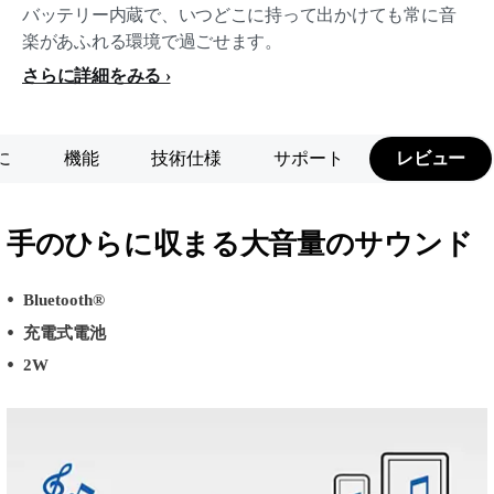
バッテリー内蔵で、いつどこに持って出かけても常に音
楽があふれる環境で過ごせます。
さらに詳細をみる
に
機能
技術仕様
サポート
レビュー
手のひらに収まる大音量のサウンド
Bluetooth®
充電式電池
2W