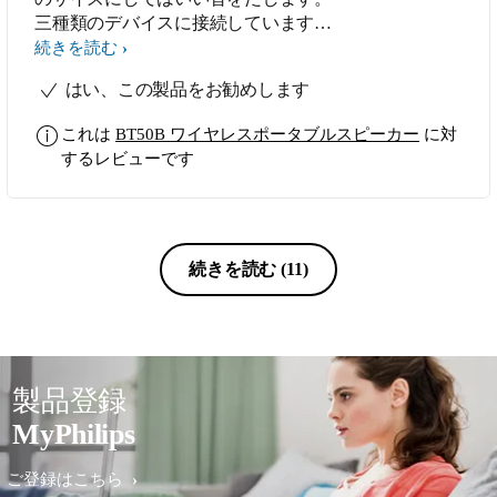
三種類のデバイスに接続しています。
そのためか、時々接続できなくなりま
続きを読む
すが、その時は、デバイス側を再設定
はい、この製品をお勧めします
すると接続できるようになります。あ
と、底の部分に振動を自らに返さない
これは
BT50B ワイヤレスポータブルスピーカー
に対
ための薄いゴムが貼ってあります。こ
するレビューです
れがテーブル等の硬いものの上に置い
た時に、効果を発揮しているようで
す。ただ、ポケットに出し入れしてい
ると、そのゴムが少し剥がれかかった
りします。そこを改良してもらえれば
続きを読む
(11)
星を追加します。
製品登録
MyPhilips
ご登録はこちら