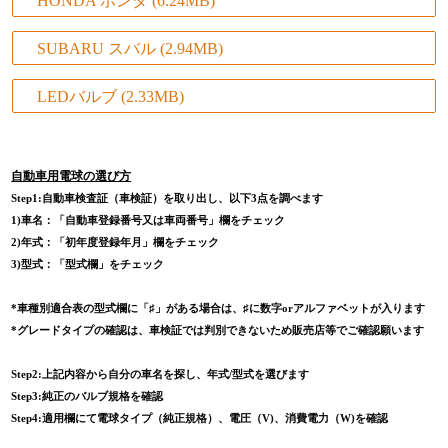
HONDA ホンダ
(6.24MB)
SUBARU スバル
(2.94MB)
LEDバルブ
(2.33MB)
自動車用電球の選び方
Step1
:自動車検査証（車検証）を取り出し、以下3点を調べます
1)車名：「自動車登録番号又は車両番号」欄をチェック
2)年式：「初年度登録年月」欄をチェック
3)型式：「型式欄」をチェック
*車種別適合表の型式欄に「♯」がある場合は、♯に数字orアルファベットが入ります
*グレードタイプの確認は、車検証では判別できないため販売店等でご確認願います
Step2
:上記内容から自分の車名を探し、年式/型式を選びます
Step3
:
純正のバルブ規格を確認
Step4
:
適用欄にて電球タイプ（純正規格）、電圧（V)、消費電力（W)を確認