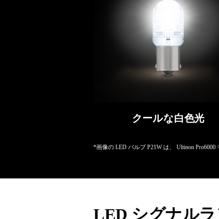
クールな白色光
*画像の LED バルブ P21W は、 Ultinon Pro
LED シグナル