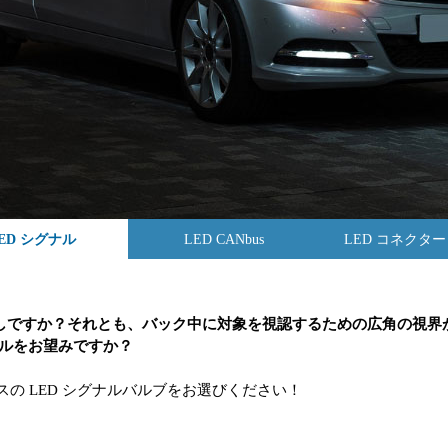
ED シグナル
LED CANbus
LED コネクタ
お探しですか？それとも、バック中に対象を視認するための広角の視
ルをお望みですか？
スの LED シグナルバルブをお選びください！