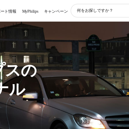
ア
ポート情報
MyPhilips
キャンペーン
イ
コ
ン
サ
ポ
ー
ト
検
索
プスの
グナル