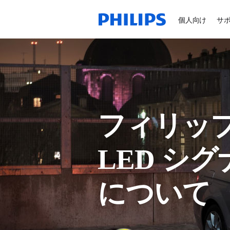
個人向け
サ
フィリッ
LED シ
について