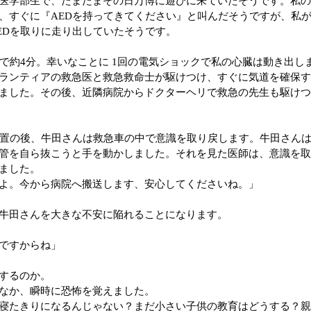
医学部生で、たまたまその日万博に遊びに来ていたそうです。私
、すぐに『AEDを持ってきてください』と叫んだそうですが、私
EDを取りに走り出していたそうです。
で約4分。幸いなことに 1回の電気ショックで私の心臓は動き出し
ランティアの救急医と救急救命士が駆けつけ、すぐに気道を確保
ました。その後、近隣病院からドクターヘリで救急の先生も駆け
処置の後、牛田さんは救急車の中で意識を取り戻します。牛田さん
管を自ら抜こうと手を動かしました。それを見た医師は、意識を
ました。
よ。今から病院へ搬送します、安心してくださいね。」
牛田さんを大きな不安に陥れることになります。
ですからね」
するのか。
なか、瞬時に恐怖を覚えました。
寝たきりになるんじゃない？まだ小さい子供の教育はどうする？