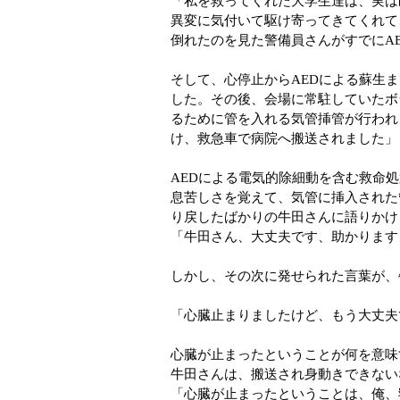
「私を救ってくれた大学生達は、実は
異変に気付いて駆け寄ってきてくれて
倒れたのを見た警備員さんがすでにA
そして、心停止からAEDによる蘇生ま
した。その後、会場に常駐していたボ
るために管を入れる気管挿管が行われ
け、救急車で病院へ搬送されました」
AEDによる電気的除細動を含む救命
息苦しさを覚えて、気管に挿入された
り戻したばかりの牛田さんに語りかけ
「牛田さん、大丈夫です、助かります
しかし、その次に発せられた言葉が、
「心臓止まりましたけど、もう大丈夫
心臓が止まったということが何を意味
牛田さんは、搬送され身動きできない
「心臓が止まったということは、俺、