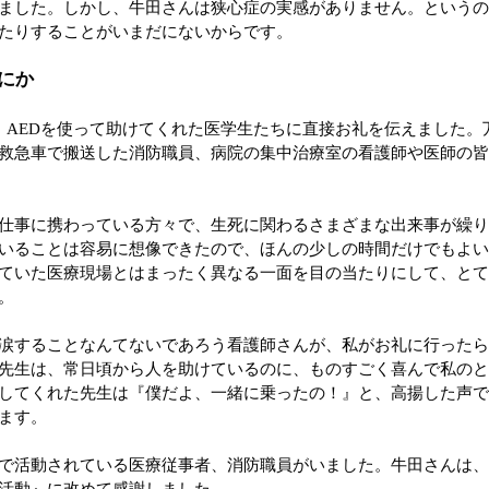
ました。しかし、牛田さんは狭心症の実感がありません。という
たりすることがいまだにないからです。
にか
、AEDを使って助けてくれた医学生たちに直接お礼を伝えました。
救急車で搬送した消防職員、病院の集中治療室の看護師や医師の
仕事に携わっている方々で、生死に関わるさまざまな出来事が繰
いることは容易に想像できたので、ほんの少しの時間だけでもよ
ていた医療現場とはまったく異なる一面を目の当たりにして、と
。
涙することなんてないであろう看護師さんが、私がお礼に行った
先生は、常日頃から人を助けているのに、ものすごく喜んで私の
してくれた先生は『僕だよ、一緒に乗ったの！』と、高揚した声
ます。
で活動されている医療従事者、消防職員がいました。牛田さんは