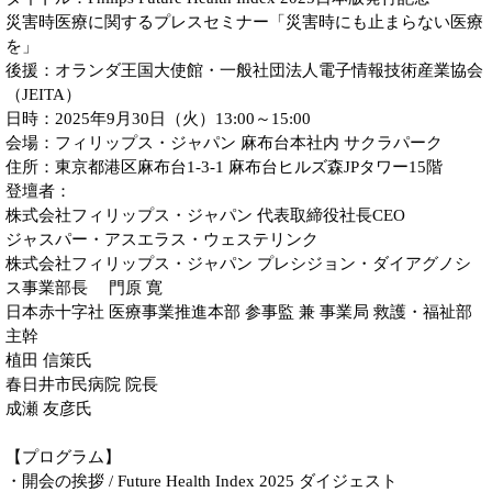
災害時医療に関するプレスセミナー「災害時にも止まらない医療
を」
後援：オランダ王国大使館・一般社団法人電子情報技術産業協会
（JEITA）
日時：2025年9月30日（火）13:00～15:00
会場：フィリップス・ジャパン 麻布台本社内 サクラパーク
住所：東京都港区麻布台1-3-1 麻布台ヒルズ森JPタワー15階
登壇者：
株式会社フィリップス・ジャパン 代表取締役社長CEO
ジャスパー・アスエラス・ウェステリンク
株式会社フィリップス・ジャパン プレシジョン・ダイアグノシ
ス事業部長 門原 寛
日本赤十字社 医療事業推進本部 参事監 兼 事業局 救護・福祉部
主幹
植田 信策氏
春日井市民病院 院長
成瀬 友彦氏
【プログラム】
・開会の挨拶 / Future Health Index 2025 ダイジェスト