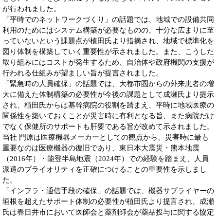
が行われました。
「平時でのネットワークづくり」の話題では、地域での設備共同
利用のためにはシステム構築が必要なものの、十分な広まりに至
っていないという課題点が植田氏より指摘され、地域で標準化を
図り体制を構築していく重要性が示されました。また、こうした
取り組みにはコストが発生するため、自治体や政府機関の支援が
行われる仕組みが望ましい旨が提言されました。
「緊急時の人員確保」の話題では、大都市圏からの外来患者の増
大に備えた体制構築の必要性が今後の課題として成瀬氏より提示
され、植田氏からは基幹病院の役割を踏まえ、平時に地域医療の
関係性を築いておくことが災害時に有利となる旨、また病院だけ
でなく保健所のサポートも肝要である旨が改めて示されました。
当社 門原は医療機器メーカーとしての観点から、災害時に最も
重要なのは医療機器の復旧であり、東日本大震災・熊本地震
（2016年）・能登半島地震（2024年）での経験を踏まえ、人員
派遣のプライオリティを正確につけることの重要性を示しまし
た。
「インフラ・通信手段の確保」の話題では、機器サプライヤーの
垣根を超えたサポート体制の必要性が植田氏より提言され、成瀬
氏は春日井市において医師会と薬剤師会が薬品投与に関する協定