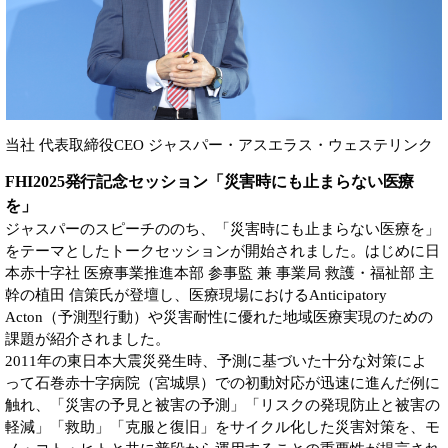
当社 代表取締役CEO ジャスパー・アスエラス・ウェステリンク
FHI2025発行記念セッション「災害時にも止まらない医療
を」
ジャスパーのスピーチののち、「災害時にも止まらない医療を」
をテーマとしたトークセッションが開始されました。はじめに日
本赤十字社 医療事業推進本部 参事監 兼 事業局 救護・福祉部 主
幹の植田 信策氏が登壇し、医療現場におけるAnticipatory
Acton（予測型行動）や災害耐性に優れた地域医療実現のための
課題が紹介されました。
2011年の東日本大震災発生時、予測に基づいた十分な対策によ
って石巻赤十字病院（宮城県）での初動対応が迅速に進んだ例に
触れ、「災害の予見と被害の予測」「リスクの発現防止と被害の
軽減」「救助」「克服と復旧」をサイクル化した災害対策を、モ