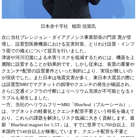
日本赤十字社 植田 信策氏
次に当社プレシジョン・ダイアグノシス事業部長の門原 寛が登
壇し、設置型医療機器における災害対策、とりわけ設置・インフ
ラ面での備えについて提言を行いました。
津波や河川氾濫による水害リスクを低減するためには、機器を上
層階に設置することが効果的です。しかし従来は、装置の重量や
クエンチ*配管の設置要件といった制約により、実現が難しいの
が現状でした。また日本は地震災害が多く、東日本大震災の際に
は設置型MRIでマグネットの損壊やクエンチの発生が確認され、
さらに交通インフラの寸断によりヘリウム充填が不可能となるト
ラブルも発生しました。
一方、当社のヘリウムフリーMRI「BlueSeal（ブルーシール）」
は、マグネットの軽量化とクエンチ配管不要という特長を備えて
おり、これらの課題を解決しリスク低減に大きく貢献します。最
新「BlueSeal magnet for 1.5T」は、すでに世界で1,700台以上、日
本国内で140台以上が稼働しています。クエンチ配管を不要と