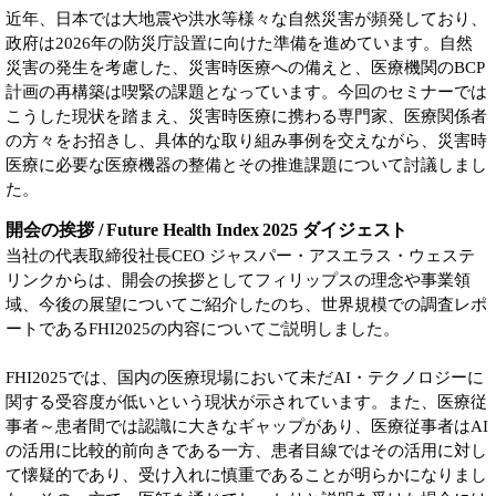
近年、日本では大地震や洪水等様々な自然災害が頻発しており、
政府は2026年の防災庁設置に向けた準備を進めています。自然
災害の発生を考慮した、災害時医療への備えと、医療機関のBCP
計画の再構築は喫緊の課題となっています。今回のセミナーでは
こうした現状を踏まえ、災害時医療に携わる専門家、医療関係者
の方々をお招きし、具体的な取り組み事例を交えながら、災害時
医療に必要な医療機器の整備とその推進課題について討議しまし
た。
開会の挨拶 / Future Health Index 2025 ダイジェスト
当社の代表取締役社長CEO ジャスパー・アスエラス・ウェステ
リンクからは、開会の挨拶としてフィリップスの理念や事業領
域、今後の展望についてご紹介したのち、世界規模での調査レポ
ートであるFHI2025の内容についてご説明しました。
FHI2025では、国内の医療現場において未だAI・テクノロジーに
関する受容度が低いという現状が示されています。また、医療従
事者～患者間では認識に大きなギャップがあり、医療従事者はAI
の活用に比較的前向きである一方、患者目線ではその活用に対し
て懐疑的であり、受け入れに慎重であることが明らかになりまし