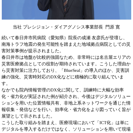
当社 プレシジョン・ダイアグノシス事業部長 門原 寛
続いて春日井市民病院（愛知県）院長の成瀬 友彦氏が登壇し、
南海トラフ地震の発生可能性を踏まえた地域拠点病院としての災
害対策事例が提示されました。
春日井市は地盤が比較的強固なため、非常時には名古屋エリアの
災害医療拠点としての役割が期待されています。こうした理由か
ら災害対策に注力しており、「BlueSeal」の導入のほか、災害訓
練の強化、災害時対応のDX化などに積極的に取り組んでいま
す。
なかでも院内情報管理のDX化に関して、訓練時に大幅な効率
化・省力化が実証された例が紹介され、今後はデジタルソリュー
ションを用いた位置情報共有、非地上系ネットワークを通じた情
報収集・発信などを行い、効率化・省力化をより図っていく旨が
展望として示されました。
こうした取り組みを踏まえ、医療現場において「ICT化」は単に
デジタルを導入するだけではなく、ソリューションを用いて現場