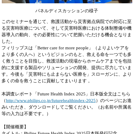
パネルディスカッションの様子
このセミナーを通じて、救護活動から災害拠点病院での対応に至
る災害時医療について、そして災害時医療における体制整備や機
器導入の動向、その必要性について把握いただける機会となりま
した。
フィリップスは「Better care for more people」（よりよいケアを
より多くの人へ）というビジョンのもと、救える命を一つでも多
く救うことを目指し、救護活動の現場からホームケアまでを包括
的に支援する製品やソリューションの開発、提供に尽力していま
す。今後も「災害時にも止まらない医療を」スローガンに、より
多くの命を救うことに貢献してまいります 。
本調査レポート「Future Health Index 2025」日本版全文はこちら
（
http://www.philips.co.jp/futurehealthindex-2025
）のページにお進
みいただき、ダウンロードしてご覧ください。（お名前や所属名
等の入力は不要です。）
【開催概要】
タイトル：Philips Future Health Index 2025日本版発行記念