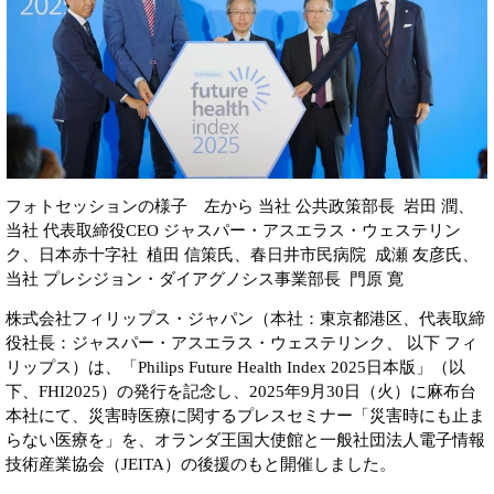
フォトセッションの様子 左から 当社 公共政策部長 岩田 潤、
当社 代表取締役CEO ジャスパー・アスエラス・ウェステリン
ク、日本赤十字社 植田 信策氏、春日井市民病院 成瀬 友彦氏、
当社 プレシジョン・ダイアグノシス事業部長 門原 寛
株式会社フィリップス・ジャパン（本社：東京都港区、代表取締
役社長：ジャスパー・アスエラス・ウェステリンク、 以下 フィ
リップス）は、「Philips Future Health Index 2025日本版」（以
下、FHI2025）の発行を記念し、2025年9月30日（火）に麻布台
本社にて、災害時医療に関するプレスセミナー「災害時にも止ま
らない医療を」を、オランダ王国大使館と一般社団法人電子情報
技術産業協会（JEITA）の後援のもと開催しました。