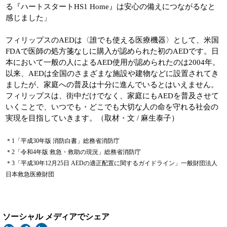
る『ハートスタートHS1 Home』は安心の備えにつながるなと
感じました」
フィリップスのAEDは〈誰でも使える医療機器〉として、米国
FDAで医師の処方箋なしに購入が認められた初のAEDです。日
本において一般の人によるAED使用が認められたのは2004年。
以来、AEDは全国のさまざまな施設や建物などに設置されてき
ましたが、家庭への普及は十分に進んでいるとはいえません。
フィリップスは、街中だけでなく、家庭にもAEDを普及させて
いくことで、いつでも・どこでも大切な人の命を守れる社会の
実現を目指していきます。（取材・文 / 麻生泰子）
＊1「平成30年版 消防白書」総務省消防庁
＊2「令和4年版 救急・救助の現況」総務省消防庁
＊3「平成30年12月25日 AEDの適正配置に関するガイドライン」一般財団法人
日本救急医療財団
ソーシャル メディアでシェア