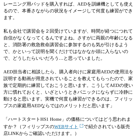
レーニング用パッドを購入すれば、AEDを訓練機としても使え
るので、本番さながらの状況をイメージして何度も練習ができ
ます。
私も会社で講習会を２回受けていますが、時間が経つにつれて
自信がなくなってくるんですよね。さすがに両親の年齢になる
と、消防署の救急救命講習会に参加するのも気が引けるよう
で、かといって説明を聞くだけではなかなか頭に入らないの
で、どうしたらいいだろう…と思っていました。
AED担当者に相談したら、購入者向けに家庭用AEDの使用法を
説明する動画が用意されていることを教えてもらったので、家
族で定期的に練習しておこうと思います。こうしてAEDの使い
方に慣れておくと、いざというときパニックにならずに冷静に
動けると思います。実機で何度も練習ができるのは、フィリッ
プスの家庭用AEDならではのメリットだと思います」
「ハートスタートHS1 Home」の価格についてはどう思われま
すか？（フィリップスの
WEBサイト
で紹介されている販売
店LINKからご確認いただけます。）