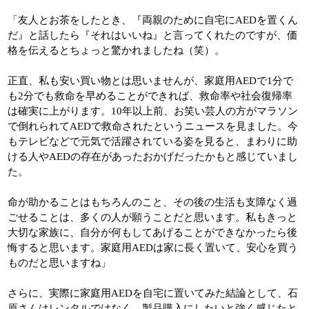
「友人とお茶をしたとき、『両親のために自宅にAEDを置くん
だ』と話したら『それはいいね』と言ってくれたのですが、価
格を伝えるとちょっと驚かれましたね（笑）。
正直、私も安い買い物とは思いませんが、家庭用AEDで1分で
も2分でも救命を早めることができれば、救命率や社会復帰率
は確実に上がります。10年以上前、お笑い芸人の方がマラソン
で倒れられてAEDで救命されたというニュースを見ました。今
もテレビなどで元気で活躍されている姿を見ると、まわりに助
ける人やAEDの存在があったおかげだったかもと感じていまし
た。
命が助かることはもちろんのこと、その後の生活も支障なく過
ごせることは、多くの人が願うことだと思います。私もきっと
大切な家族に、自分が何もしてあげることができなかったら後
悔すると思います。家庭用AEDは家に長く置いて、安心を買う
ものだと思いますね」
さらに、実際に家庭用AEDを自宅に置いてみた結論として、石
原さんはレンタルではなく、製品購入にしたいと強く感じたと