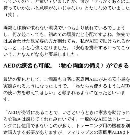
っていくの？』と驚いていましたが、母が『せっかくあるのに
持っていかないと意味がないじゃない』とたしなめていました
（笑）。
両親も移動や慣れない環境でいつもより疲れているでしょう
し、何か起こっても、初めての場所だと心配ですよね。旅先で
は居合わせた観光客の方が倒れても、私がAEDで助けられるか
も…と、ふと心強くなりました。〈安心を携帯する〉ってこう
いうことなんだなあと実感しました」
AEDの練習も可能。〈物心両面の備え〉ができる
最近の変化として、ご両親も自宅に家庭用AEDがある安心感を
実感されるようになったようで、「私たちも使えるようにAED
の使い方を教えてほしい」と頼まれるようになったといいま
す。
「AEDが身近にあることで、いざというときに家族を助けられ
る心強さは感じてくれたみたいです。一般的なAEDはトレーニ
ングには使用できないものが多く、トレーニング用の機種を別
途購入する必要がありますが、フィリップスの家庭用AEDはト