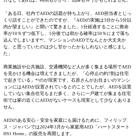
「ある日、社内でAEDの話題が持ち上がり、AED担当者とじっ
くり話すことができたのですが、『AEDの実施は3分から5分以
内が望ましい』と聞いて驚きました。1分経過するごとに救命
率が10％ずつ低下し、5分後では助かる確率は50％にまで落ち
込んでしまいます*¹。マンションのAEDでなんとか大丈夫か
な、と思っていたのは少し甘かったかもしれないと感じまし
た」
商業施設や公共施設、交通機関など人が多く集まる場所でAED
を見かける機会は増えてきましたが、「心停止の約7割は住宅
で起きている」*²のが現実です。石原さんがお住まいのマンシ
ョンにはAEDが設置されているとのことでしたが、AEDを設置
していない集合住宅もまだ多く、さらに一戸建てが集まる住宅
街では家の近くにAEDがないケースも現実として少なくありま
せん。
AEDのある安心・安全を家庭にも届けるために、フィリップ
ス・ジャパンでは2024年3月から家庭用AED「ハートスタート
HS1 Home」の販売を再開します。