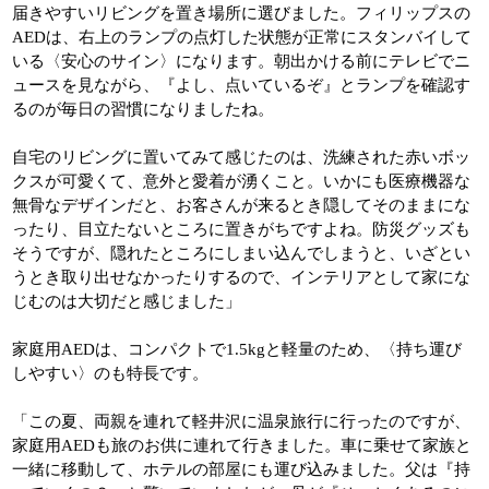
届きやすいリビングを置き場所に選びました。フィリップスの
AEDは、右上のランプの点灯した状態が正常にスタンバイして
いる〈安心のサイン〉になります。朝出かける前にテレビでニ
ュースを見ながら、『よし、点いているぞ』とランプを確認す
るのが毎日の習慣になりましたね。
自宅のリビングに置いてみて感じたのは、洗練された赤いボッ
クスが可愛くて、意外と愛着が湧くこと。いかにも医療機器な
無骨なデザインだと、お客さんが来るとき隠してそのままにな
ったり、目立たないところに置きがちですよね。防災グッズも
そうですが、隠れたところにしまい込んでしまうと、いざとい
うとき取り出せなかったりするので、インテリアとして家にな
じむのは大切だと感じました」
家庭用AEDは、コンパクトで1.5kgと軽量のため、〈持ち運び
しやすい〉のも特長です。
「この夏、両親を連れて軽井沢に温泉旅行に行ったのですが、
家庭用AEDも旅のお供に連れて行きました。車に乗せて家族と
一緒に移動して、ホテルの部屋にも運び込みました。父は『持