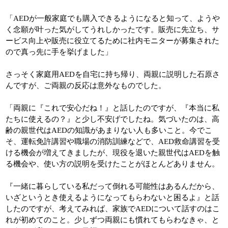
「AEDが一般家庭でも購入できるようになると知って、ようや
く念願が叶った気がしてうれしかったです。販売に先立ち、サ
ービス向上や販売に役立てるために社内モニターが募集された
ので真っ先に手を挙げました」
さっそく家庭用AEDを自宅に持ち帰り、両親に説明した石原さ
んですが、ご両親の反応は意外なものでした。
「両親に『これで安心だね！』と話したのですが、『本当に私
たちに使えるの？』と少し不安げでしたね。気づいたのは、高
齢の親世代はAEDの知識があまりない人も多いこと。今でこ
そ、運転免許講習や職場の消防訓練などで、AED救命講習を受
ける機会が増えてきましたが、現役を退いた親世代はAEDを触
る機会や、使い方の説明を受けたことがほとんどありません。
『一緒に暮らしている私だって倒れる可能性はあるんだから、
いざというとき使えるようになってもらわないと困るよ』と話
したのですが、考えてみれば、家族でAEDについて話すのはこ
れが初めてのこと。少しずつ両親にも慣れてもらわなきゃ、と