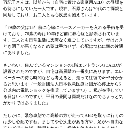
万記子さんは、以前から〈自宅に置ける家庭用AED〉の登場を
心待ちにしていた一人です。現在、石原さんは70代のご両親と
同居しており、お二人とも心疾患を抱えています。
「79歳の父は15年前に心臓にペースメーカーを入れる手術を受
けており、76歳の母は10年ほど前に狭心症と診断されていま
す。二人とも日常生活に支障なく過ごしていますが、母はとき
どき調子が悪くなるため薬は手放せず、心配はつねに頭の片隅
にありました。
さいわい、住んでいるマンションの1階エントランスにAEDが
設置されたのですが、自宅は高層階の一番奥にあります。エレ
ベーターの待ち時間なども考えると、走って往復で4〜5分かか
ると思います（一般財団法人日本救急医療財団が心停止から5
分以内の電気ショックを推奨しています*3）。私が在宅してい
る日はいいのですが、平日の昼間は両親だけなのでちょっと気
がかりではありました」
たしかに、緊急事態でご高齢の方が走ってAEDを取りに行くの
は少し心配ですね。ましてや心疾患がある方や、足が不自由な
方などであれば、時間もかかり、危険も伴うかもしれません。