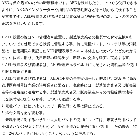
AEDは救命処置のための医療機器です。AEDを設置したら、いつでも使用できる
ように、AEDのインジケーターや消耗品の有効期限などを日頃から点検すること
が重要です。AED設置者及び管理者は品質保証及び安全管理の為、以下の内容の
確認をお願いいたします。
1. AED設置の際はAED管理者を設置し、製造販売業者の推奨する保守点検を行
い、いつでも使用できる状態に管理する事。特に電極パッド、バッテリ等の消耗
品は、使用期限を明記したAED管理表示ラベルを本体またはカバンなどのわかり
やすい位置に貼り、使用期限の確認及び、期限内の交換を確実に実施する事。
2. AED設置者及び管理者は、AED管理表示ラベル上に明記された消耗品等の使用
期限を確認する事。
3. AED設置者及び管理者は、AEDに不測の事態が発生した時及び、譲渡時（高度
管理医療機器販売業の許可業者に限る）、廃棄時には、製造販売業者又は販売業
者等の連絡先に連絡する事。製造販売業者又は販売業者からの情報提供方法等
（交換時期のお知らせ等）について確認する事。
4. 電極パッドは使い捨てなので、再使用する事は禁止である。
5. 添付文書を必ず読む事。
6. 未就学児に対する小学生～大人用パッドの使用については、未就学児用パッド
を備えたAEDが近くにないなど、やむを得ない場合に限り使用し、その場合、特
に、2枚のパッドが触れ合うことがないように注意する。