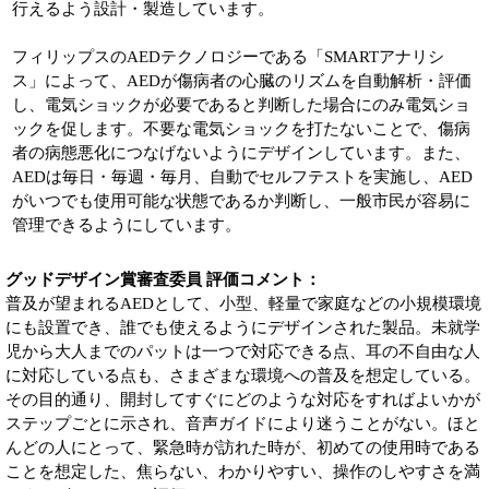
行えるよう設計・製造しています。
フィリップスのAEDテクノロジーである「SMARTアナリシ
ス」によって、AEDが傷病者の心臓のリズムを自動解析・評価
し、電気ショックが必要であると判断した場合にのみ電気ショ
ックを促します。不要な電気ショックを打たないことで、傷病
者の病態悪化につなげないようにデザインしています。また、
AEDは毎日・毎週・毎月、自動でセルフテストを実施し、AED
がいつでも使用可能な状態であるか判断し、一般市民が容易に
管理できるようにしています。
グッドデザイン賞審査委員 評価コメント：
普及が望まれるAEDとして、小型、軽量で家庭などの小規模環境
にも設置でき、誰でも使えるようにデザインされた製品。未就学
児から大人までのパットは一つで対応できる点、耳の不自由な人
に対応している点も、さまざまな環境への普及を想定している。
その目的通り、開封してすぐにどのような対応をすればよいかが
ステップごとに示され、音声ガイドにより迷うことがない。ほと
んどの人にとって、緊急時が訪れた時が、初めての使用時である
ことを想定した、焦らない、わかりやすい、操作のしやすさを満