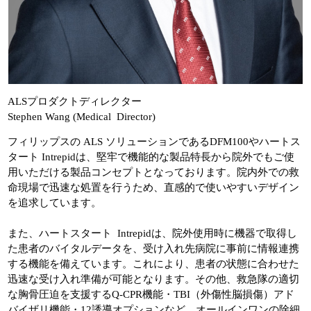
ALSプロダクトディレクター
Stephen Wang (Medical Director)
フィリップスの ALS ソリューションであるDFM100やハートス
タート Intrepidは、堅牢で機能的な製品特長から院外でもご使
用いただける製品コンセプトとなっております。院内外での救
命現場で迅速な処置を行うため、直感的で使いやすいデザイン
を追求しています。
また、ハートスタート Intrepidは、院外使用時に機器で取得し
た患者のバイタルデータを、受け入れ先病院に事前に情報連携
する機能を備えています。これにより、患者の状態に合わせた
迅速な受け入れ準備が可能となります。その他、救急隊の適切
な胸骨圧迫を支援するQ-CPR機能・TBI（外傷性脳損傷）アド
バイザリ機能・12誘導オプションなど、オールインワンの除細