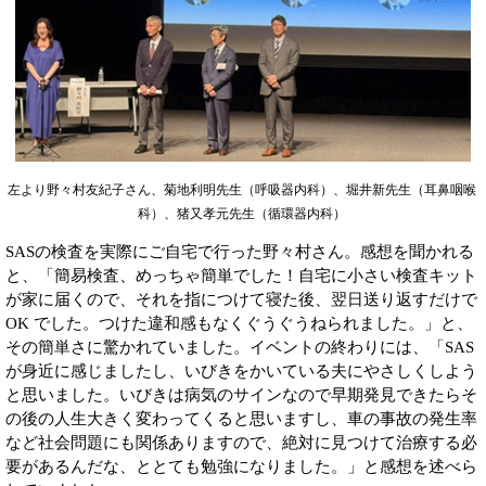
左より野々村友紀子さん、菊地利明先生（呼吸器内科）、堀井新先生（耳鼻咽喉
科）、猪又孝元先生（循環器内科）
SASの検査を実際にご自宅で行った野々村さん。感想を聞かれる
と、「簡易検査、めっちゃ簡単でした！自宅に小さい検査キット
が家に届くので、それを指につけて寝た後、翌日送り返すだけで
OK でした。つけた違和感もなくぐうぐうねられました。」と、
その簡単さに驚かれていました。イベントの終わりには、「SAS
が身近に感じましたし、いびきをかいている夫にやさしくしよう
と思いました。いびきは病気のサインなので早期発見できたらそ
の後の人生大きく変わってくると思いますし、車の事故の発生率
など社会問題にも関係ありますので、絶対に見つけて治療する必
要があるんだな、ととても勉強になりました。」と感想を述べら