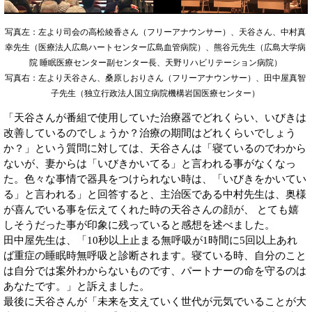
写真左：左より司会の高松綾香さん（フリーアナウンサー）、天谷さん、中村真
幸先生（医療法人広島ハートセンター広島血管病院）、熊谷元先生（広島大学病
院 睡眠医療センター副センター長、天野リハビリテーション病院）
写真右：左より天谷さん、桑原しおりさん（フリーアナウンサー）、田中屋真智
子先生（独立行政法人国立病院機構岩国医療センター）
「天谷さんが番組で使用していた治療器でどれくらい、いびきは
改善しているのでしょうか？治療の期間はどれくらいでしょう
か？」という質問に対しては、天谷さんは「寝ているのでわから
ないが、妻からは「いびきかいてる」と言われる事がなくなっ
た。色々な事情で器具をつけられない時は、「いびきをかいてい
る」と言われる」と回答すると、主治医である中村先生は、奥様
が喜んでいる事を伝えてくれた時の天谷さんの顔が、 とても嬉
しそうだった事が印象に残っていると感想を述べました。
田中屋先生は、「10秒以上止まる無呼吸が1時間に5回以上あれ
ば重症の睡眠時無呼吸と診断されます。寝ている時、自分のこと
は自分では案外わからないものです、パートナーの命を守るのは
あなたです。」と訴えました。
最後に天谷さんが「未来を支えていく世代が元気でいることが大