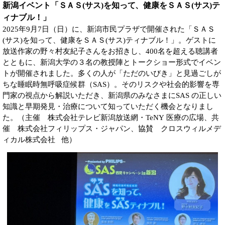
新潟イベント「ＳＡＳ(サス)を知って、健康をＳＡＳ(サス)テ
ィナブル！」
2025年9月7日（日）に、新潟市民プラザで開催された「ＳＡＳ
(サス)を知って、健康をＳＡＳ(サス)ティナブル！」。ゲストに
放送作家の野々村友紀子さんをお招きし、400名を超える聴講者
とともに、新潟大学の３名の教授陣とトークショー形式でイベン
トが開催されました。多くの人が「ただのいびき」と見過ごしが
ちな睡眠時無呼吸症候群（SAS）。そのリスクや社会的影響を専
門家の視点から解説いただき、新潟県のみなさまにSAS の正しい
知識と早期発見・治療について知っていただく機会となりまし
た。（主催 株式会社テレビ新潟放送網・TeNY 医療の広場、共
催 株式会社フィリップス・ジャパン、協賛 クロスウィルメデ
ィカル株式会社 他）