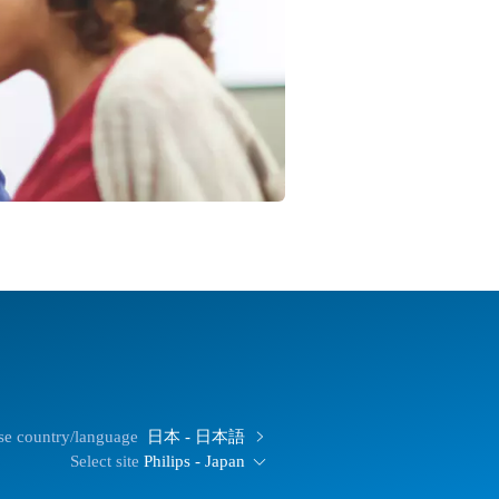
e country/language
日本 - 日本語
Select site
Philips - Japan