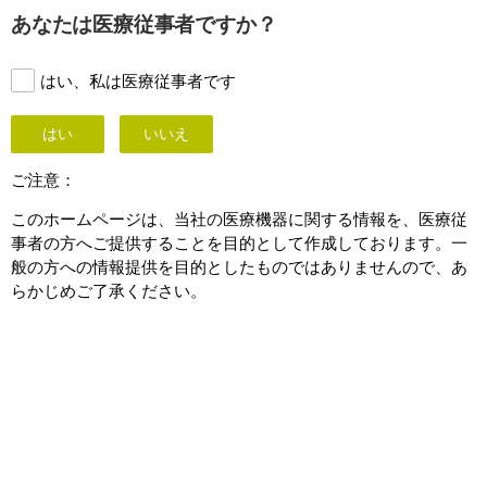
This page is also available in
United States (English)
あなたは医療従事者ですか？
はい、私は医療従事者です
はい
いいえ
ご注意：
このホームページは、当社の医療機器に関する情報を、医療従
事者の方へご提供することを目的として作成しております。一
般の方への情報提供を目的としたものではありませんので、あ
らかじめご了承ください。
Mobile C-arm for vascular
モバイルCアーム
のページへ