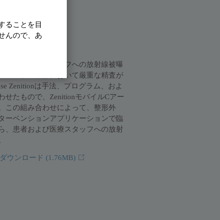
することを目
被ばくを低減
せんので、あ
者および医療スタッフへの放射線被曝
ヘルスケア業界において厳重な精査が
Wise Zenitionは手法、プログラム、およ
たもので、ZenitionモバイルCアー
。この組み合わせによって、整形外
ターベンションアプリケーションで臨
ら、患者および医療スタッフへの放射
。
ーをダウンロード
(1.76MB)