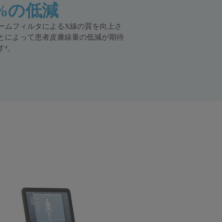
0%の低減
ームフィルタによるX線の質を向上さ
とによって患者皮膚線量の低減が期待
す⁴。