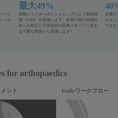
最大49%
4
レート
自動シャッターポジショニングにより面積線
金属ビ
トコル
量（DAP）を低減します。患者の関心領域以
せるこ
外への部位と手術室内の医療スタッフに対す
できま
る不要な照射から保護します⁴。
es for orthopaedics
スメント
Unifyワークフロー