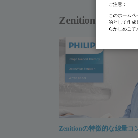
ご注意：
このホームペ
Zenition D
的として作成
らかじめご了
Zenitionの特徴的な線量