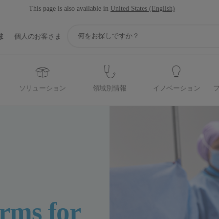
This page is also available in
United States (English)
ア
ま
個人のお客さま
イ
コ
ン
サ
ポ
ソリューション
領域別情報
イノベーション
ー
ト
検
索
rms for