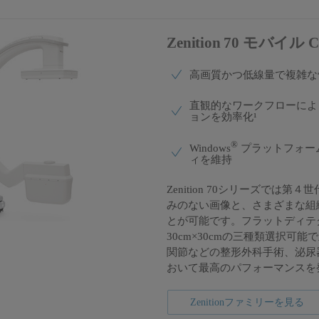
Zenition 70 モバ
高画質かつ低線量で複雑な
直観的なワークフローによ
ョンを効率化¹
®
Windows
プラットフォー
ィを維持
Zenition 70シリーズでは
みのない画像と、さまざまな組
とが可能です。フラットディテクタは
30cm×30cmの三種類選択
関節などの整形外科手術、泌尿
おいて最高のパフォーマンスを
Zenitionファミリーを見る