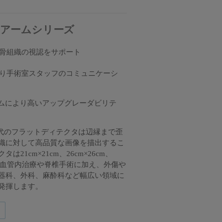
イル Cアームシリーズ
骨組織の視認をサポート
り手術室スタッフのコミュニケーシ
ムにより高いアップグレーダビリテ
第４世代のフラットディテクタは辺縁まで歪
織に対して高品質な画像を描出するこ
21cm×21cm、26cm×26cm、
可能で血管内治療や脊椎手術に加え、外傷や
器科、外科、麻酔科など幅広い領域に
発揮します。