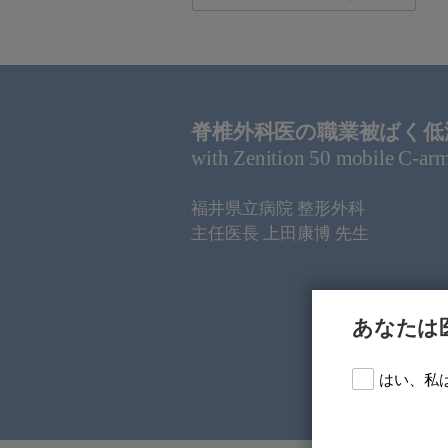
脊椎外科医の職業被ばく低
with Zenition 50 mobile C-ar
福井県立病院 整形外科
主任医長 上田康博 先生
あなたは
はい、私