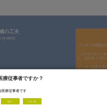
減の工夫
m system
クッキーの同意が
このコンテンツを
し、次のタイプの
クッキー設定を表
よ
医療従事者ですか？
は医療従事者です
はい
いいえ