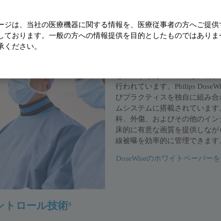
ージは、当社の医療機器に関する情報を、医療従事者の方へご提供
oseWise：患者とスタッフのX線
しております。一般の方への情報提供を目的としたものではありま
承ください。
インターベンション手技中の患
を低減するための戦略は、現在
行われています。Philips Dose
びプラクティスを独自に組み合わせ
ムシステムに搭載されています
科、外傷、およびその他のイン
床的に有意な画質を提供しなが
線被曝を効率的に管理できます
DoseWiseのホワイトペーパ
コントロール技術³