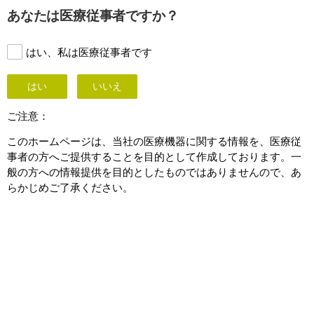
This page is also available in
United States (English)
あなたは医療従事者ですか？
はい、私は医療従事者です
はい
いいえ
ご注意：
このホームページは、当社の医療機器に関する情報を、医療従
事者の方へご提供することを目的として作成しております。一
般の方への情報提供を目的としたものではありませんので、あ
らかじめご了承ください。
Interventional oncology
Critical insights for superior care in
interventional oncology