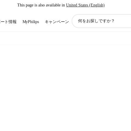
This page is also available in
United States (English)
ア
ポート情報
MyPhilips
キャンペーン
イ
コ
ン
サ
ポ
ー
ト
検
索