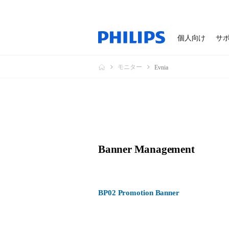
個人向け
サ
モニター
Evnia
Banner Management
BP02 Promotion Banner